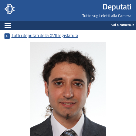
Deputati, Camera dei Deputati -
Navigazione pagine di servizio
Salta al contenuto principale
Salta al menu di navigazione
Fine pagina
Salta al contenuto principale
Salta al menu di navigazione
Vai a inizio pagina
Deputati
Tutto sugli eletti alla Camera
Espandi
vai a camera.it
Tutti i deputati della XVII legislatura