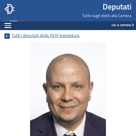
Deputati, Camera dei Deputati -
Navigazione pagine di servizio
Salta al contenuto principale
Salta al menu di navigazione
Salta al contenuto principale
Salta al menu di navigazione
Vai a inizio pagina
Deputati
Fine pagina
Tutto sugli eletti alla Camera
Espandi
vai a camera.it
Tutti i deputati della XVIII legislatura