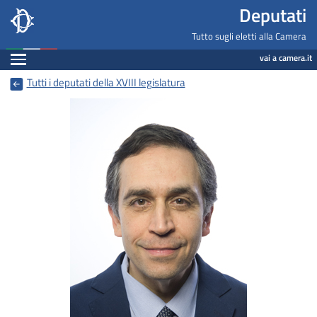
Deputati, Camera dei Deputati -
Navigazione pagine di servizio
Salta al contenuto principale
Salta al menu di navigazione
Salta al contenuto principale
Salta al menu di navigazione
Vai a inizio pagina
Deputati
Fine pagina
Tutto sugli eletti alla Camera
Espandi
vai a camera.it
Tutti i deputati della XVIII legislatura