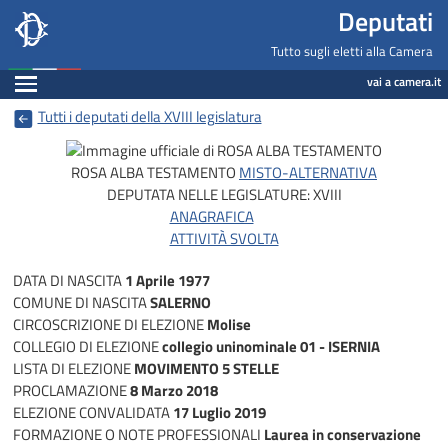
Deputati, Camera dei Deputati -
Navigazione pagine di servizio
Salta al contenuto principale
Salta al menu di navigazione
Fine pagina
Salta al contenuto principale
Salta al menu di navigazione
Vai a inizio pagina
Deputati
Tutto sugli eletti alla Camera
Espandi
vai a camera.it
Tutti i deputati della XVIII legislatura
ROSA ALBA TESTAMENTO
MISTO-ALTERNATIVA
DEPUTATA NELLE LEGISLATURE:
XVIII
ANAGRAFICA
ATTIVITÀ SVOLTA
DATA DI NASCITA
1 Aprile 1977
COMUNE DI NASCITA
SALERNO
CIRCOSCRIZIONE DI ELEZIONE
Molise
COLLEGIO DI ELEZIONE
collegio uninominale 01 - ISERNIA
LISTA DI ELEZIONE
MOVIMENTO 5 STELLE
PROCLAMAZIONE
8 Marzo 2018
ELEZIONE CONVALIDATA
17 Luglio 2019
FORMAZIONE O NOTE PROFESSIONALI
Laurea in conservazione