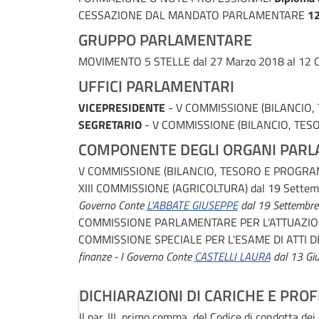
CESSAZIONE DAL MANDATO PARLAMENTARE
12
GRUPPO PARLAMENTARE
MOVIMENTO 5 STELLE
dal 27 Marzo 2018 al 12 
UFFICI PARLAMENTARI
VICEPRESIDENTE
- V COMMISSIONE (BILANCIO
SEGRETARIO
- V COMMISSIONE (BILANCIO, TE
COMPONENTE DEGLI ORGANI PARL
V COMMISSIONE (BILANCIO, TESORO E PROGR
XIII COMMISSIONE (AGRICOLTURA)
dal 19 Settem
Governo Conte
L'ABBATE GIUSEPPE
dal 19 Settembre
COMMISSIONE PARLAMENTARE PER L'ATTUAZIO
COMMISSIONE SPECIALE PER L'ESAME DI ATTI 
finanze - I Governo Conte
CASTELLI LAURA
dal 13 Gi
DICHIARAZIONI DI CARICHE E PROF
Il par. III, primo comma, del Codice di condotta de