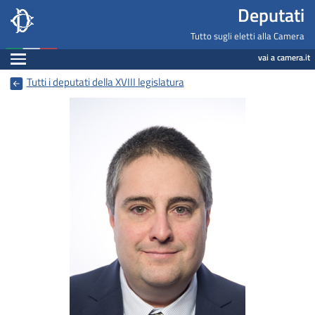
Deputati, Camera dei Deputati -
Navigazione pagine di servizio
Salta al contenuto principale
Salta al menu di navigazione
Fine pagina
Salta al contenuto principale
Salta al menu di navigazione
Vai a inizio pagina
Deputati
Tutto sugli eletti alla Camera
Espandi
vai a camera.it
Tutti i deputati della XVIII legislatura