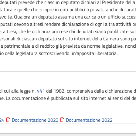
i deputati prevede che ciascun deputato dichiari al Presidente della 
datura e quelle che ricopre in enti pubblici o privati, anche di cara
e svolte. Qualora un deputato assuma una carica o un ufficio succ
deputati devono altresì rendere dichiarazione di ogni altra attività 
e, altresì, che le dichiarazioni rese dai deputati siano pubblicate su
ersonali di ciascun deputato sul sito internet della Camera sono pub
e patrimoniale e di reddito già prevista da norme legislative, non
io della legislatura sottoscrivendo un'apposita liberatoria.
 cui alla legge n.
441
del 1982, comprensiva della dichiarazione de
e. La documentazione è pubblicata sul sito internet ai sensi del d
024
Documentazione 2023
Documentazione 2022