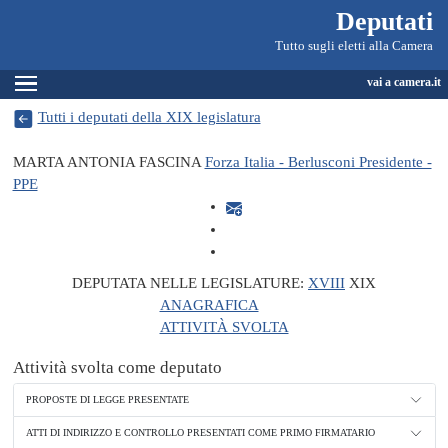
Deputati, Camera dei Deputati -
Navigazione pagine di servizio
Salta al contenuto principale
Salta al menu di navigazione
Fine pagina
Salta al contenuto principale
Salta al menu di navigazione
Vai a inizio pagina
Deputati
Tutto sugli eletti alla Camera
Espandi
vai a camera.it
Tutti i deputati della XIX legislatura
MARTA ANTONIA FASCINA
Forza Italia - Berlusconi Presidente -
PPE
DEPUTATA NELLE LEGISLATURE:
XVIII
XIX
ANAGRAFICA
ATTIVITÀ SVOLTA
Attività svolta come deputato
PROPOSTE DI LEGGE PRESENTATE
ATTI DI INDIRIZZO E CONTROLLO PRESENTATI COME PRIMO FIRMATARIO