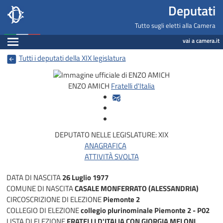
Deputati, Camera dei Deputati -
Navigazione pagine di servizio
Salta al contenuto principale
Salta al menu di navigazione
Fine pagina
Salta al contenuto principale
Salta al menu di navigazione
Vai a inizio pagina
Deputati
Tutto sugli eletti alla Camera
Espandi
vai a camera.it
Tutti i deputati della XIX legislatura
ENZO AMICH
Fratelli d'Italia
DEPUTATO NELLE LEGISLATURE:
XIX
ANAGRAFICA
ATTIVITÀ SVOLTA
DATA DI NASCITA
26 Luglio 1977
COMUNE DI NASCITA
CASALE MONFERRATO (ALESSANDRIA)
CIRCOSCRIZIONE DI ELEZIONE
Piemonte 2
COLLEGIO DI ELEZIONE
collegio plurinominale Piemonte 2 - P02
LISTA DI ELEZIONE
FRATELLI D'ITALIA CON GIORGIA MELONI