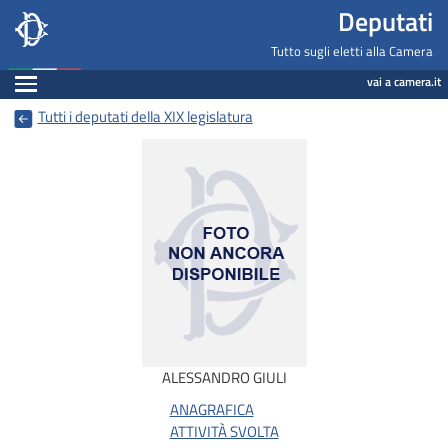
Deputati, Camera dei Deputati -
Navigazione pagine di servizio
Salta al contenuto principale
Salta al menu di navigazione
Fine pagina
Salta al contenuto principale
Salta al menu di navigazione
Vai a inizio pagina
Deputati
Tutto sugli eletti alla Camera
Espandi
vai a camera.it
Tutti i deputati della XIX legislatura
ALESSANDRO GIULI
ANAGRAFICA
ATTIVITÀ SVOLTA