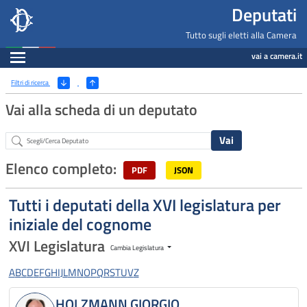
Deputati, Camera dei Deputati -
Navigazione pagine di servizio
Salta al contenuto principale
Salta al menu di navigazione
Fine pagina
Salta al contenuto principale
Salta al menu di navigazione
Vai a inizio pagina
Deputati
Tutto sugli eletti alla Camera
Espandi
vai a camera.it
Ricerca
(Apri/Chiudi filtri)
Filtri di ricerca
Vai alla scheda di un deputato
Abstract
Elenco completo:
PDF
JSON
Tutti i deputati della XVI legislatura per
iniziale del cognome
XVI Legislatura
Cambia Legislatura
A
B
C
D
E
F
G
H
I
J
L
M
N
O
P
Q
R
S
T
U
V
Z
HOLZMANN GIORGIO