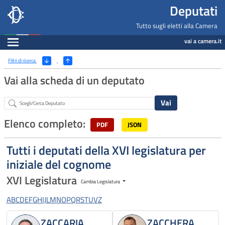
Deputati, Camera dei Deputati -
Navigazione pagine di servizio
Salta al contenuto principale
Salta al menu di navigazione
Fine pagina
Salta al contenuto principale
Salta al menu di navigazione
Vai a inizio pagina
Deputati
Tutto sugli eletti alla Camera
Espandi
vai a camera.it
Ricerca
(Apri/Chiudi filtri)
Filtri di ricerca
Vai alla scheda di un deputato
Abstract
Elenco completo:
PDF
JSON
Tutti i deputati della XVI legislatura per
iniziale del cognome
XVI Legislatura
Cambia Legislatura
A
B
C
D
E
F
G
H
I
J
L
M
N
O
P
Q
R
S
T
U
V
Z
ZACCARIA
ZACCHERA