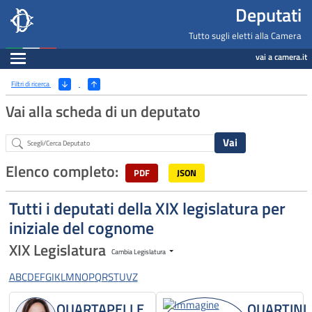
Deputati, Camera dei Deputati -
Navigazione pagine di servizio
Salta al contenuto principale
Salta al menu di navigazione
Fine pagina
Salta al contenuto principale
Salta al menu di navigazione
Vai a inizio pagina
Deputati
Tutto sugli eletti alla Camera
Espandi
vai a camera.it
Ricerca
(Apri/Chiudi filtri)
Filtri di ricerca
Vai alla scheda di un deputato
Abstract
Elenco completo:
PDF
JSON
Tutti i deputati della XIX legislatura per
iniziale del cognome
XIX Legislatura
Cambia Legislatura
A
B
C
D
E
F
G
I
K
L
M
N
O
P
Q
R
S
T
U
V
Z
QUARTAPELLE
QUARTINI