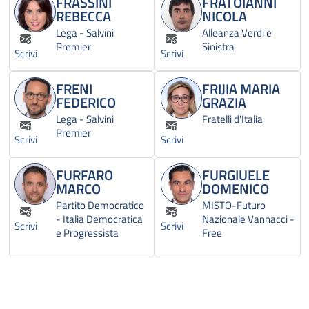
FRASSINI
FRATOIANNI
REBECCA
NICOLA
Lega - Salvini
Alleanza Verdi e
Premier
Sinistra
Scrivi
Scrivi
FRENI
FRIJIA MARIA
FEDERICO
GRAZIA
Lega - Salvini
Fratelli d'Italia
Premier
Scrivi
Scrivi
FURFARO
FURGIUELE
MARCO
DOMENICO
Partito Democratico
MISTO-Futuro
- Italia Democratica
Nazionale Vannacci -
Scrivi
Scrivi
e Progressista
Free