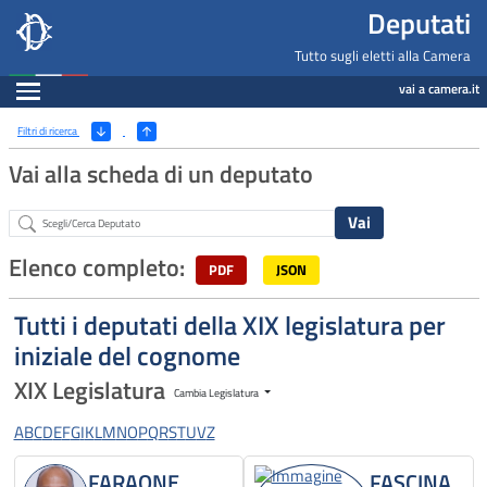
Deputati, Camera dei Deputati -
Navigazione pagine di servizio
Salta al contenuto principale
Salta al menu di navigazione
Fine pagina
Salta al contenuto principale
Salta al menu di navigazione
Vai a inizio pagina
Deputati
Tutto sugli eletti alla Camera
Espandi
vai a camera.it
Ricerca
(Apri/Chiudi filtri)
Filtri di ricerca
Vai alla scheda di un deputato
Abstract
Elenco completo:
PDF
JSON
Tutti i deputati della XIX legislatura per
iniziale del cognome
XIX Legislatura
Cambia Legislatura
A
B
C
D
E
F
G
I
K
L
M
N
O
P
Q
R
S
T
U
V
Z
FARAONE
FASCINA