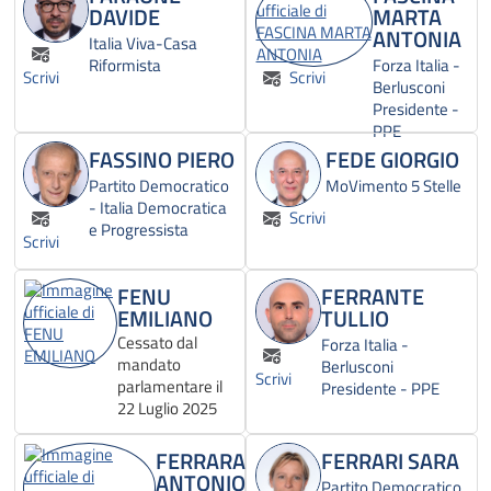
DAVIDE
MARTA
ANTONIA
Italia Viva-Casa
Riformista
Forza Italia -
Scrivi
Scrivi
Berlusconi
Presidente -
PPE
FASSINO PIERO
FEDE GIORGIO
Partito Democratico
MoVimento 5 Stelle
- Italia Democratica
Scrivi
e Progressista
Scrivi
FENU
FERRANTE
EMILIANO
TULLIO
Cessato dal
Forza Italia -
mandato
Berlusconi
Scrivi
parlamentare il
Presidente - PPE
22 Luglio 2025
FERRARA
FERRARI SARA
ANTONIO
Partito Democratico