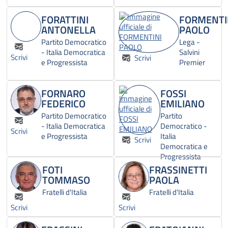
FORATTINI
FORMENTI
ANTONELLA
PAOLO
Partito Democratico
Lega -
- Italia Democratica
Salvini
Scrivi
Scrivi
e Progressista
Premier
FORNARO
FOSSI
FEDERICO
EMILIANO
Partito Democratico
Partito
- Italia Democratica
Democratico -
Scrivi
e Progressista
Italia
Scrivi
Democratica e
Progressista
FOTI
FRASSINETTI
TOMMASO
PAOLA
Fratelli d'Italia
Fratelli d'Italia
Scrivi
Scrivi