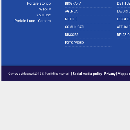
Portale storico
BIOGRAFIA
L'ISTITU
WebTv
AGENDA
LAVORI 
YouTube
NOTIZIE
LEGGI E
Portale Luce - Camera
COMUNICATI
ATTUALI
DISCORSI
RELAZIO
FOTO/VIDEO
Social media policy
Privacy
Mappa d
Camera dei deputati 2015 © Tutti i diritti riservati