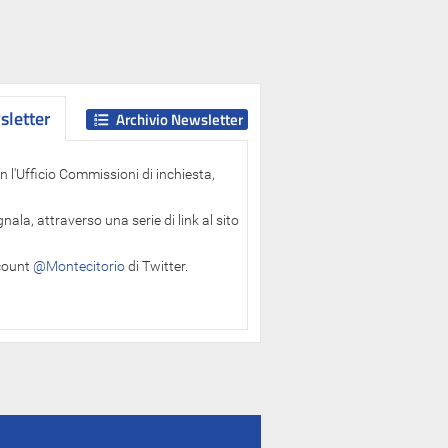
letter
letter
Archivio Newsletter
 l'Ufficio Commissioni di inchiesta,
ala, attraverso una serie di link al sito
ccount
@Montecitorio
di Twitter.