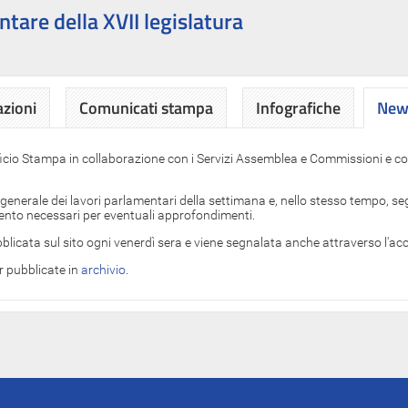
ntare della XVII legislatura
azioni
Comunicati stampa
Infografiche
News
News
ficio Stampa in collaborazione con i Servizi Assemblea e Commissioni e con
 generale dei lavori parlamentari della settimana e, nello stesso tempo, segn
imento necessari per eventuali approfondimenti.
blicata sul sito ogni venerdì sera e viene segnalata anche attraverso l'a
er pubblicate in
archivio
.