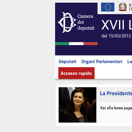
XVII 
dal 15/03/2013 
Deputati
Organi Parlamentari
La
Accesso rapido
La President
Vai alla home page