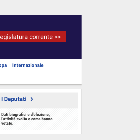
Legislatura corrente >>
opa
Internazionale
I Deputati
Dati biografici e d'elezione,
l'attività svolta e come hanno
votato.