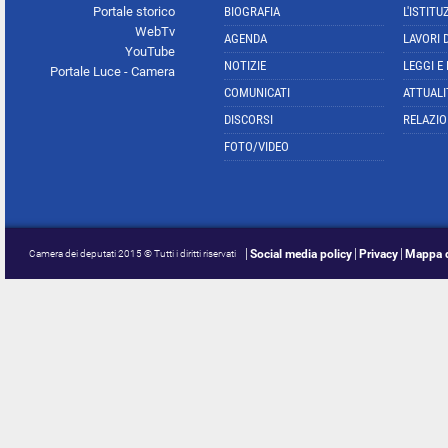
Portale storico
BIOGRAFIA
L'ISTITU
WebTv
AGENDA
LAVORI 
YouTube
NOTIZIE
LEGGI E
Portale Luce - Camera
COMUNICATI
ATTUALI
DISCORSI
RELAZIO
FOTO/VIDEO
Social media policy
Privacy
Mappa d
Camera dei deputati 2015 © Tutti i diritti riservati