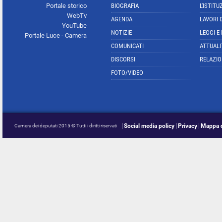
Portale storico
BIOGRAFIA
L'ISTITU
WebTv
AGENDA
LAVORI 
YouTube
NOTIZIE
LEGGI E
Portale Luce - Camera
COMUNICATI
ATTUALI
DISCORSI
RELAZIO
FOTO/VIDEO
Social media policy
Privacy
Mappa d
Camera dei deputati 2015 © Tutti i diritti riservati