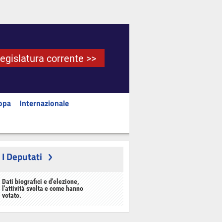
Legislatura corrente >>
opa
Internazionale
I Deputati
Dati biografici e d'elezione,
l'attività svolta e come hanno
votato.