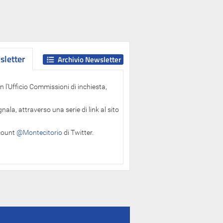
letter
letter
Archivio Newsletter
 l'Ufficio Commissioni di inchiesta,
ala, attraverso una serie di link al sito
ccount
@Montecitorio
di Twitter.