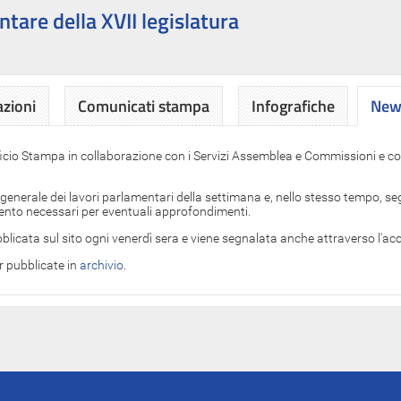
ntare della XVII legislatura
azioni
Comunicati stampa
Infografiche
News
News
ficio Stampa in collaborazione con i Servizi Assemblea e Commissioni e con
 generale dei lavori parlamentari della settimana e, nello stesso tempo, segn
imento necessari per eventuali approfondimenti.
blicata sul sito ogni venerdì sera e viene segnalata anche attraverso l'a
er pubblicate in
archivio
.