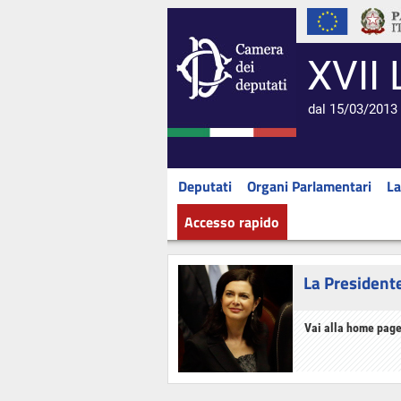
XVII 
dal 15/03/2013 
Deputati
Organi Parlamentari
La
Accesso rapido
La President
Vai alla home page