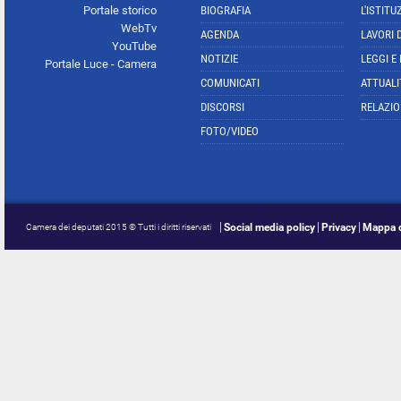
Portale storico
BIOGRAFIA
L'ISTITU
WebTv
AGENDA
LAVORI 
YouTube
NOTIZIE
LEGGI E
Portale Luce - Camera
COMUNICATI
ATTUALI
DISCORSI
RELAZIO
FOTO/VIDEO
Social media policy
Privacy
Mappa d
Camera dei deputati 2015 © Tutti i diritti riservati