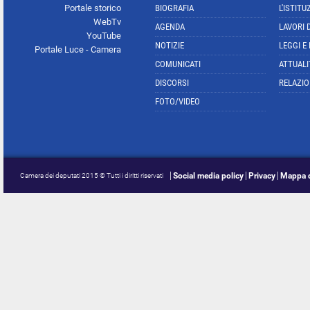
Portale storico
BIOGRAFIA
L'ISTITU
WebTv
AGENDA
LAVORI 
YouTube
NOTIZIE
LEGGI E
Portale Luce - Camera
COMUNICATI
ATTUALI
DISCORSI
RELAZIO
FOTO/VIDEO
Social media policy
Privacy
Mappa d
Camera dei deputati 2015 © Tutti i diritti riservati