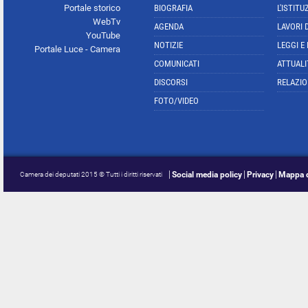
Portale storico
BIOGRAFIA
L'ISTITU
WebTv
AGENDA
LAVORI 
YouTube
NOTIZIE
LEGGI E
Portale Luce - Camera
COMUNICATI
ATTUALI
DISCORSI
RELAZIO
FOTO/VIDEO
Social media policy
Privacy
Mappa d
Camera dei deputati 2015 © Tutti i diritti riservati