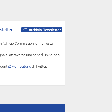
letter
letter
Archivio Newsletter
 l'Ufficio Commissioni di inchiesta,
ala, attraverso una serie di link al sito
ccount
@Montecitorio
di Twitter.