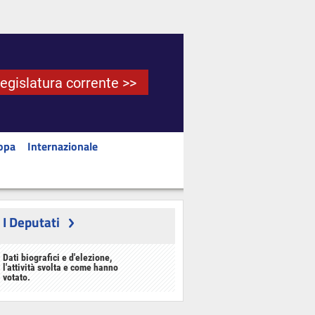
Legislatura corrente >>
opa
Internazionale
I Deputati
Dati biografici e d'elezione,
l'attività svolta e come hanno
votato.