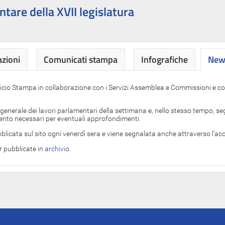
ntare della XVII legislatura
azioni
Comunicati stampa
Infografiche
News
News
ficio Stampa in collaborazione con i Servizi Assemblea e Commissioni e con
 generale dei lavori parlamentari della settimana e, nello stesso tempo, segn
imento necessari per eventuali approfondimenti.
blicata sul sito ogni venerdì sera e viene segnalata anche attraverso l'a
er pubblicate in
archivio
.