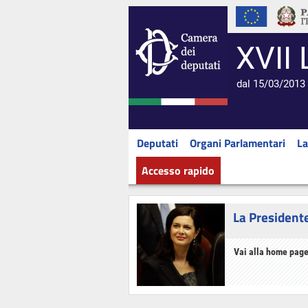
XVII 
dal 15/03/2013 
Deputati
Organi Parlamentari
La
Accesso rapido
La President
Vai alla home page