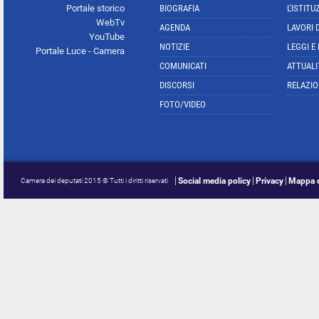
Portale storico
BIOGRAFIA
L'ISTITU
WebTv
AGENDA
LAVORI 
YouTube
NOTIZIE
LEGGI E
Portale Luce - Camera
COMUNICATI
ATTUALI
DISCORSI
RELAZIO
FOTO/VIDEO
Social media policy
Privacy
Mappa d
Camera dei deputati 2015 © Tutti i diritti riservati