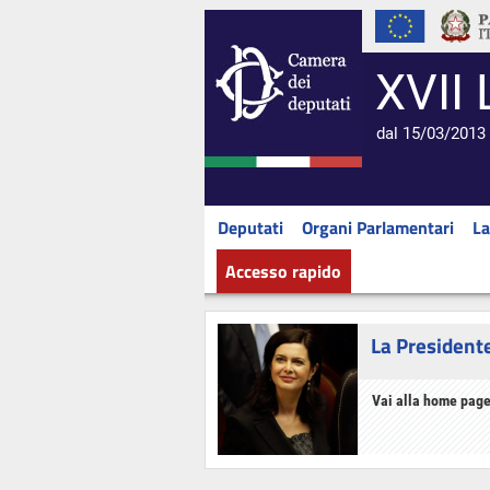
XVII 
dal 15/03/2013 
Deputati
Organi Parlamentari
La
Accesso rapido
La President
Vai alla home page