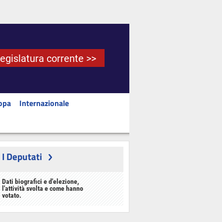
Legislatura corrente >>
opa
Internazionale
I Deputati
Dati biografici e d'elezione,
l'attività svolta e come hanno
votato.