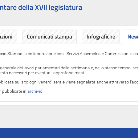
ntare della XVII legislatura
azioni
Comunicati stampa
Infografiche
News
News
ficio Stampa in collaborazione con i Servizi Assemblea e Commissioni e con
 generale dei lavori parlamentari della settimana e, nello stesso tempo, segn
imento necessari per eventuali approfondimenti.
blicata sul sito ogni venerdì sera e viene segnalata anche attraverso l'a
er pubblicate in
archivio
.