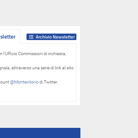
letter
letter
Archivio Newsletter
 l'Ufficio Commissioni di inchiesta,
ala, attraverso una serie di link al sito
ccount
@Montecitorio
di Twitter.