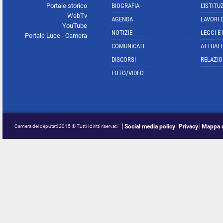
Portale storico
BIOGRAFIA
L'ISTITU
WebTv
AGENDA
LAVORI 
YouTube
NOTIZIE
LEGGI E
Portale Luce - Camera
COMUNICATI
ATTUALI
DISCORSI
RELAZIO
FOTO/VIDEO
Social media policy
Privacy
Mappa d
Camera dei deputati 2015 © Tutti i diritti riservati