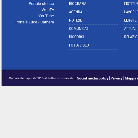
Portale storico
BIOGRAFIA
L'ISTITU
WebTv
AGENDA
LAVORI 
YouTube
NOTIZIE
LEGGI E
Portale Luce - Camera
COMUNICATI
ATTUALI
DISCORSI
RELAZIO
FOTO/VIDEO
Social media policy
Privacy
Mappa d
Camera dei deputati 2015 © Tutti i diritti riservati