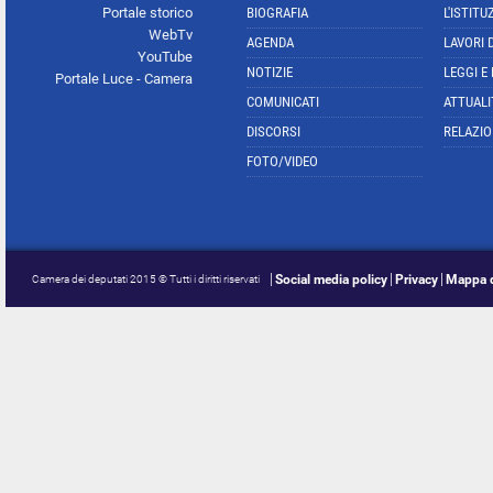
Portale storico
BIOGRAFIA
L'ISTITU
WebTv
AGENDA
LAVORI 
YouTube
NOTIZIE
LEGGI E
Portale Luce - Camera
COMUNICATI
ATTUALI
DISCORSI
RELAZIO
FOTO/VIDEO
Social media policy
Privacy
Mappa d
Camera dei deputati 2015 © Tutti i diritti riservati