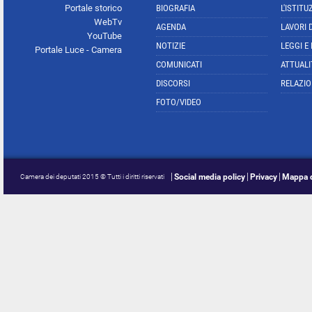
Portale storico
BIOGRAFIA
L'ISTITU
WebTv
AGENDA
LAVORI 
YouTube
NOTIZIE
LEGGI E
Portale Luce - Camera
COMUNICATI
ATTUALI
DISCORSI
RELAZIO
FOTO/VIDEO
Social media policy
Privacy
Mappa d
Camera dei deputati 2015 © Tutti i diritti riservati