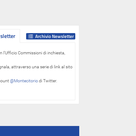
letter
letter
Archivio Newsletter
 l'Ufficio Commissioni di inchiesta,
ala, attraverso una serie di link al sito
ccount
@Montecitorio
di Twitter.