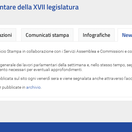
ntare della XVII legislatura
azioni
Comunicati stampa
Infografiche
News
News
ficio Stampa in collaborazione con i Servizi Assemblea e Commissioni e con
 generale dei lavori parlamentari della settimana e, nello stesso tempo, segn
imento necessari per eventuali approfondimenti.
blicata sul sito ogni venerdì sera e viene segnalata anche attraverso l'a
er pubblicate in
archivio
.