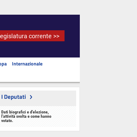
Legislatura corrente >>
opa
Internazionale
I Deputati
Dati biografici e d'elezione,
l'attività svolta e come hanno
votato.