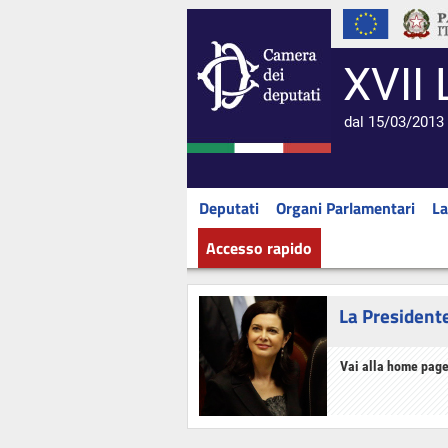
XVII 
dal 15/03/2013 
Deputati
Organi Parlamentari
La
Accesso rapido
La President
Vai alla home page