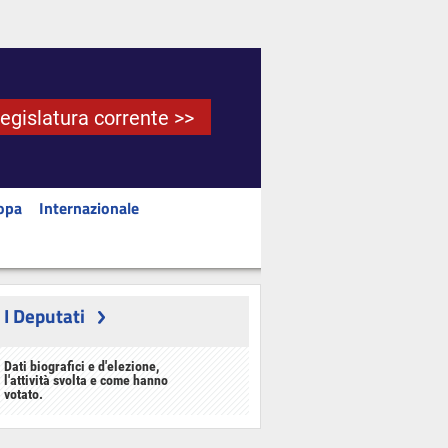
Legislatura corrente >>
opa
Internazionale
I Deputati
Dati biografici e d'elezione,
l'attività svolta e come hanno
votato.