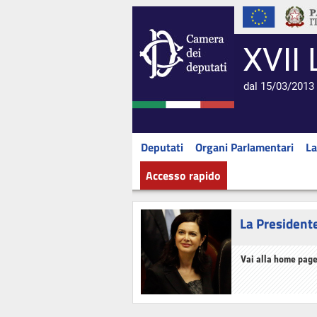
XVII 
dal 15/03/2013 
Deputati
Organi Parlamentari
La
Accesso rapido
La President
Vai alla home page