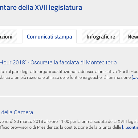
ntare della XVII legislatura
azioni
Comunicati stampa
Infografiche
News
Hour 2018" - Oscurata la facciata di Montecitorio
i al pari degli altri organi costituzionali aderisce all'iniziativa "Earth 
lica a un più razionale utilizzo delle fonti energetiche. L'illuminazione
[..
 della Camera
nerdì 23 marzo 2018 alle ore 11.00 per la prima seduta della XVIII legisla
Ufficio provvisorio di Presidenza; la costituzione della Giunta delle
[...cont