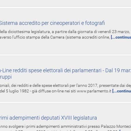
istema accredito per cineoperatori e fotografi
ella diciottesima legislatura, a partire dalla giornata di venerdì 23 marzo, 
averso l'ufficio stampa della Camera (sistema accrediti online,
[...continu
-Line redditi spese elettorali dei parlamentari - Dal 19 mar
Gruppi
oniali, dei redditi e delle spese elettorali per l'anno 2017, presentate dai de
 del 5 luglio 1982 - già diffuse on-line nei siti www.parlamento.it
[...contin
rimi adempimenti deputati XVIII legislatura
tranno svolgere i primi adempimenti amministrativi presso Palazzo Montecit