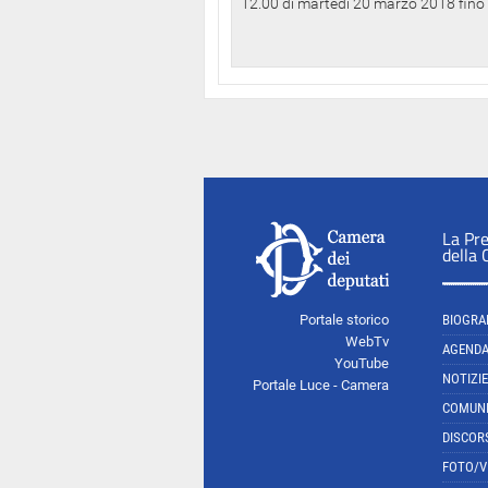
12.00 di martedì 20 marzo 2018 fino a
La Pr
della
Portale storico
BIOGRA
WebTv
AGEND
YouTube
NOTIZIE
Portale Luce - Camera
COMUNI
DISCOR
FOTO/V