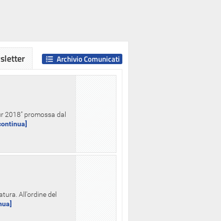
letter
Archivio Comunicati
Hour 2018" promossa dal
.continua]
tura. All'ordine del
inua]