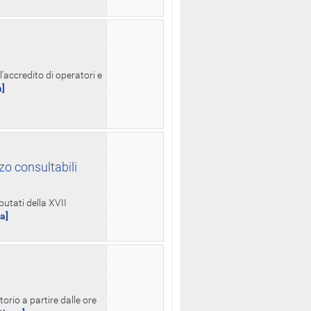
l'accredito di operatori e
a]
zo consultabili
putati della XVII
ua]
orio a partire dalle ore