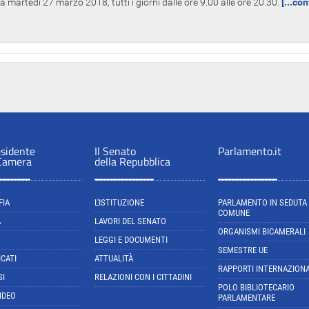
 martedì 27 marzo 2018, tutti i giorni dalle ore 9.00 alle ore 20.30.
[...co
esidente
Il Senato
Parlamento.it
 Camera
della Repubblica
FIA
L'ISTITUZIONE
PARLAMENTO IN SEDUTA
COMUNE
A
LAVORI DEL SENATO
ORGANISMI BICAMERALI
LEGGI E DOCUMENTI
SEMESTRE UE
CATI
ATTUALITÀ
RAPPORTI INTERNAZIONA
SI
RELAZIONI CON I CITTADINI
POLO BIBLIOTECARIO
IDEO
PARLAMENTARE