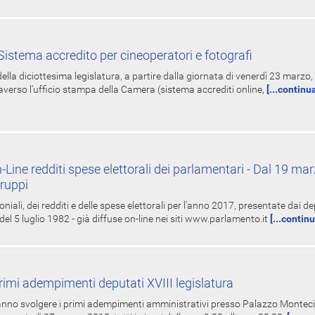
istema accredito per cineoperatori e fotografi
ella diciottesima legislatura, a partire dalla giornata di venerdì 23 marzo, 
averso l'ufficio stampa della Camera (sistema accrediti online,
[...continu
-Line redditi spese elettorali dei parlamentari - Dal 19 mar
Gruppi
oniali, dei redditi e delle spese elettorali per l'anno 2017, presentate dai de
 del 5 luglio 1982 - già diffuse on-line nei siti www.parlamento.it
[...contin
rimi adempimenti deputati XVIII legislatura
tranno svolgere i primi adempimenti amministrativi presso Palazzo Montecit