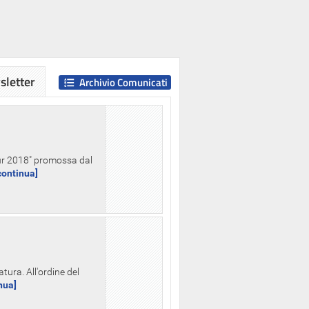
letter
Archivio Comunicati
Hour 2018" promossa dal
.continua]
tura. All'ordine del
inua]