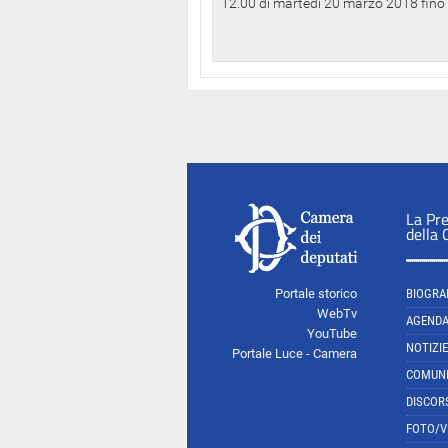
12.00 di martedì 20 marzo 2018 fino a
La Pr
della
Portale storico
BIOGRA
WebTv
AGEND
YouTube
NOTIZIE
Portale Luce - Camera
COMUNI
DISCOR
FOTO/V