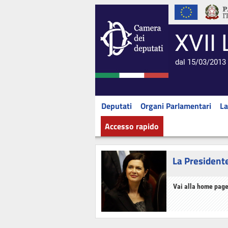
XVII 
dal 15/03/2013 
Deputati
Organi Parlamentari
La
Accesso rapido
La President
Vai alla home page