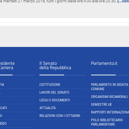
 martedì 27 marzo 2018, tutti i giorni dalle ore 9.00 alle ore 20.30.
[...co
esidente
Il Senato
Parlamento.it
 Camera
della Repubblica
FIA
L'ISTITUZIONE
PARLAMENTO IN SEDUTA
COMUNE
A
LAVORI DEL SENATO
ORGANISMI BICAMERALI
LEGGI E DOCUMENTI
SEMESTRE UE
CATI
ATTUALITÀ
RAPPORTI INTERNAZIONA
SI
RELAZIONI CON I CITTADINI
POLO BIBLIOTECARIO
IDEO
PARLAMENTARE