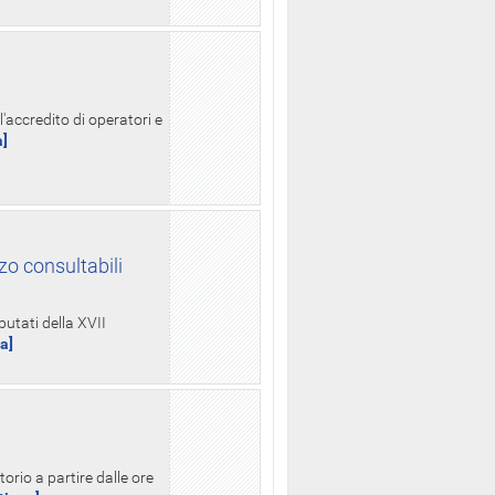
l'accredito di operatori e
a]
zo consultabili
putati della XVII
ua]
orio a partire dalle ore