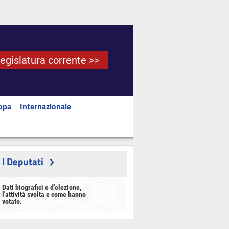
Legislatura corrente >>
opa
Internazionale
I Deputati
Dati biografici e d'elezione,
l'attività svolta e come hanno
votato.