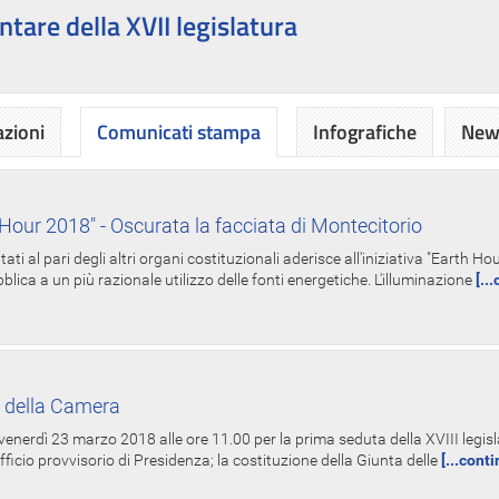
ntare della XVII legislatura
azioni
Comunicati stampa
Infografiche
News
Hour 2018" - Oscurata la facciata di Montecitorio
i al pari degli altri organi costituzionali aderisce all'iniziativa "Earth 
lica a un più razionale utilizzo delle fonti energetiche. L'illuminazione
[..
 della Camera
nerdì 23 marzo 2018 alle ore 11.00 per la prima seduta della XVIII legisla
Ufficio provvisorio di Presidenza; la costituzione della Giunta delle
[...cont