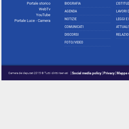
Portale storico
BIOGRAFIA
L'ISTITU
WebTv
AGENDA
LAVORI 
YouTube
NOTIZIE
LEGGI E
Portale Luce - Camera
COMUNICATI
ATTUALI
DISCORSI
RELAZIO
FOTO/VIDEO
Social media policy
Privacy
Mappa d
Camera dei deputati 2015 © Tutti i diritti riservati