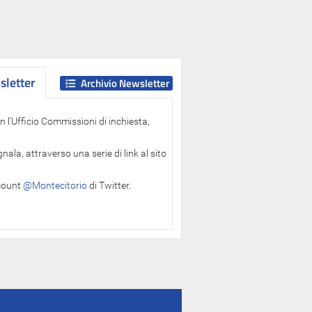
letter
letter
Archivio Newsletter
 l'Ufficio Commissioni di inchiesta,
ala, attraverso una serie di link al sito
ccount
@Montecitorio
di Twitter.