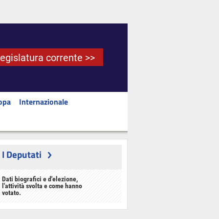
Legislatura corrente >>
opa
Internazionale
I Deputati
Dati biografici e d'elezione,
l'attività svolta e come hanno
votato.