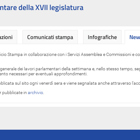
ntare della XVII legislatura
azioni
Comunicati stampa
Infografiche
News
News
ficio Stampa in collaborazione con i Servizi Assemblea e Commissioni e con
 generale dei lavori parlamentari della settimana e, nello stesso tempo, segn
imento necessari per eventuali approfondimenti.
blicata sul sito ogni venerdì sera e viene segnalata anche attraverso l'a
er pubblicate in
archivio
.