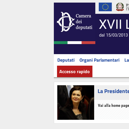
XVII 
dal 15/03/2013 
Deputati
Organi Parlamentari
La
Accesso rapido
La President
Vai alla home page