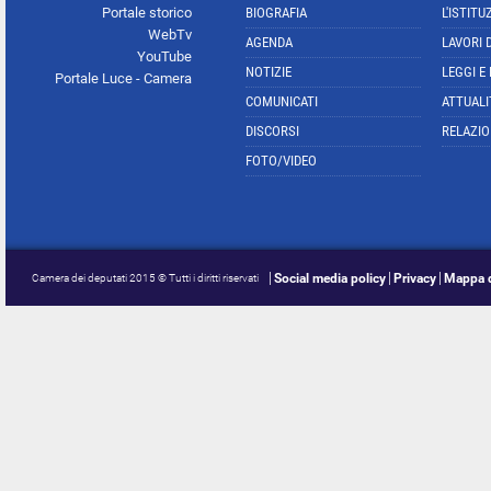
Portale storico
BIOGRAFIA
L'ISTITU
WebTv
AGENDA
LAVORI 
YouTube
NOTIZIE
LEGGI E
Portale Luce - Camera
COMUNICATI
ATTUALI
DISCORSI
RELAZIO
FOTO/VIDEO
Social media policy
Privacy
Mappa d
Camera dei deputati 2015 © Tutti i diritti riservati