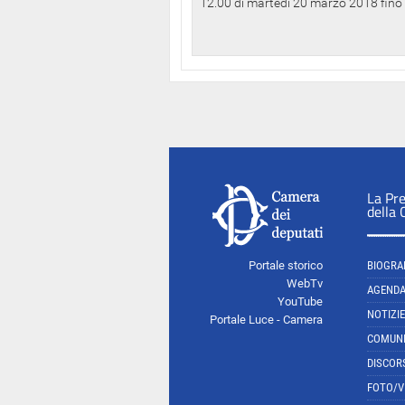
12.00 di martedì 20 marzo 2018 fino a
La Pr
della
Portale storico
BIOGRA
WebTv
AGEND
YouTube
NOTIZIE
Portale Luce - Camera
COMUNI
DISCOR
FOTO/V