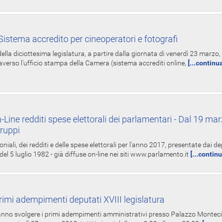
istema accredito per cineoperatori e fotografi
ella diciottesima legislatura, a partire dalla giornata di venerdì 23 marzo, 
averso l'ufficio stampa della Camera (sistema accrediti online,
[...continu
-Line redditi spese elettorali dei parlamentari - Dal 19 mar
Gruppi
oniali, dei redditi e delle spese elettorali per l'anno 2017, presentate dai de
 del 5 luglio 1982 - già diffuse on-line nei siti www.parlamento.it
[...contin
rimi adempimenti deputati XVIII legislatura
tranno svolgere i primi adempimenti amministrativi presso Palazzo Montecit