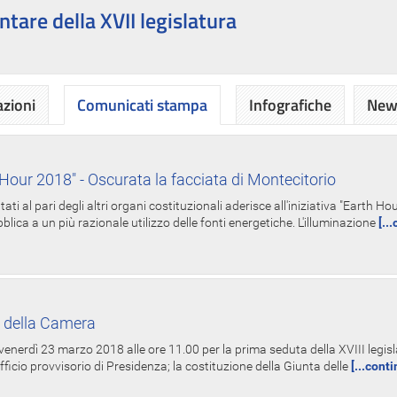
ntare della XVII legislatura
azioni
Comunicati stampa
Infografiche
News
Hour 2018" - Oscurata la facciata di Montecitorio
i al pari degli altri organi costituzionali aderisce all'iniziativa "Earth 
lica a un più razionale utilizzo delle fonti energetiche. L'illuminazione
[..
 della Camera
nerdì 23 marzo 2018 alle ore 11.00 per la prima seduta della XVIII legisla
Ufficio provvisorio di Presidenza; la costituzione della Giunta delle
[...cont