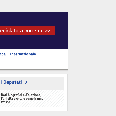
Legislatura corrente >>
opa
Internazionale
I Deputati
Dati biografici e d'elezione,
l'attività svolta e come hanno
votato.