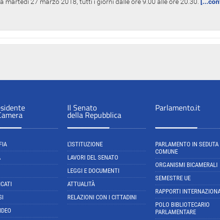
 martedì 27 marzo 2018, tutti i giorni dalle ore 9.00 alle ore 20.30.
[...co
esidente
Il Senato
Parlamento.it
 Camera
della Repubblica
FIA
L'ISTITUZIONE
PARLAMENTO IN SEDUTA
COMUNE
A
LAVORI DEL SENATO
ORGANISMI BICAMERALI
LEGGI E DOCUMENTI
SEMESTRE UE
CATI
ATTUALITÀ
RAPPORTI INTERNAZIONA
SI
RELAZIONI CON I CITTADINI
POLO BIBLIOTECARIO
IDEO
PARLAMENTARE