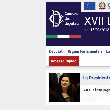
XVII 
dal 15/03/2013 
Deputati
Organi Parlamentari
La
Accesso rapido
La President
Vai alla home page