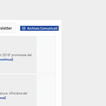
letter
Archivio Comunicati
Hour 2018" promossa dal
.continua]
tura. All'ordine del
inua]