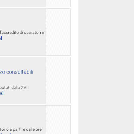
l'accredito di operatori e
a]
zo consultabili
putati della XVII
ua]
orio a partire dalle ore