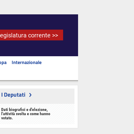
Legislatura corrente >>
opa
Internazionale
I Deputati
Dati biografici e d'elezione,
l'attività svolta e come hanno
votato.