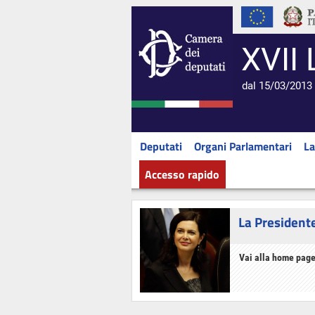
XVII 
dal 15/03/2013 
Deputati
Organi Parlamentari
La
Accesso rapido
La President
Vai alla home page