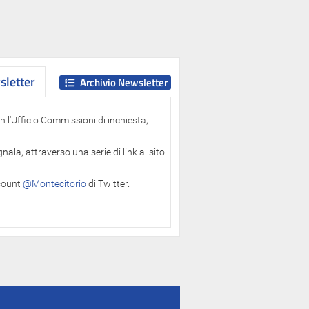
letter
letter
Archivio Newsletter
 l'Ufficio Commissioni di inchiesta,
ala, attraverso una serie di link al sito
ccount
@Montecitorio
di Twitter.