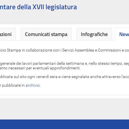
ntare della XVII legislatura
azioni
Comunicati stampa
Infografiche
News
News
ficio Stampa in collaborazione con i Servizi Assemblea e Commissioni e con
 generale dei lavori parlamentari della settimana e, nello stesso tempo, segn
imento necessari per eventuali approfondimenti.
blicata sul sito ogni venerdì sera e viene segnalata anche attraverso l'a
er pubblicate in
archivio
.