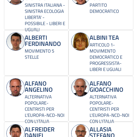
SINISTRA ITALIANA -
PARTITO
SINISTRA ECOLOGIA
DEMOCRATICO
LIBERTA' -
POSSIBILE - LIBERI E
UGUALI
ALBERTI
ALBINI TEA
FERDINANDO
ARTICOLO 1-
MOVIMENTO 5
MOVIMENTO
STELLE
DEMOCRATICO E
PROGRESSISTA-
LIBERI E UGUALI
ALFANO
ALFANO
ANGELINO
GIOACCHINO
ALTERNATIVA
ALTERNATIVA
POPOLARE-
POPOLARE-
CENTRISTI PER
CENTRISTI PER
L'EUROPA-NCD-NOI
L'EUROPA-NCD-NOI
CON L'ITALIA
CON L'ITALIA
ALFREIDER
ALLASIA
DANIEL
STEFANO