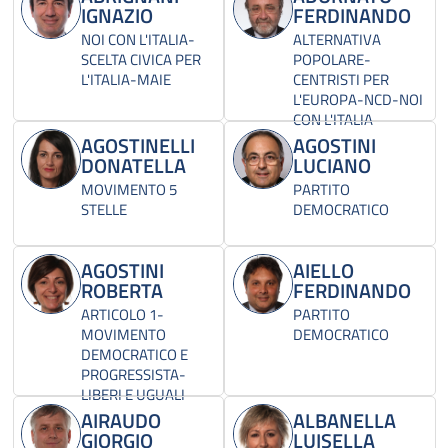
IGNAZIO
FERDINANDO
NOI CON L'ITALIA-
ALTERNATIVA
SCELTA CIVICA PER
POPOLARE-
L'ITALIA-MAIE
CENTRISTI PER
L'EUROPA-NCD-NOI
CON L'ITALIA
AGOSTINELLI
AGOSTINI
DONATELLA
LUCIANO
MOVIMENTO 5
PARTITO
STELLE
DEMOCRATICO
AGOSTINI
AIELLO
ROBERTA
FERDINANDO
ARTICOLO 1-
PARTITO
MOVIMENTO
DEMOCRATICO
DEMOCRATICO E
PROGRESSISTA-
LIBERI E UGUALI
AIRAUDO
ALBANELLA
GIORGIO
LUISELLA