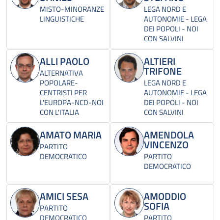
MISTO-MINORANZE
LEGA NORD E
LINGUISTICHE
AUTONOMIE - LEGA
DEI POPOLI - NOI
CON SALVINI
ALLI PAOLO
ALTIERI
TRIFONE
ALTERNATIVA
POPOLARE-
LEGA NORD E
CENTRISTI PER
AUTONOMIE - LEGA
L'EUROPA-NCD-NOI
DEI POPOLI - NOI
CON L'ITALIA
CON SALVINI
AMATO MARIA
AMENDOLA
VINCENZO
PARTITO
DEMOCRATICO
PARTITO
DEMOCRATICO
AMICI SESA
AMODDIO
SOFIA
PARTITO
DEMOCRATICO
PARTITO