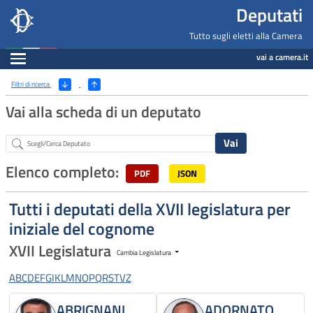
Deputati, Camera dei Deputati -
Navigazione pagine di servizio
Salta al contenuto principale
Salta al menu di navigazione
Fine pagina
Salta al contenuto principale
Salta al menu di navigazione
Vai a inizio pagina
Deputati
Tutto sugli eletti alla Camera
Espandi
vai a camera.it
Ricerca
(Apri/Chiudi filtri)
Filtri di ricerca
Vai alla scheda di un deputato
Abstract
Elenco completo:
PDF
JSON
Tutti i deputati della XVII legislatura per
iniziale del cognome
XVII Legislatura
Cambia Legislatura
A
B
C
D
E
F
G
I
K
L
M
N
O
P
Q
R
S
T
V
Z
ABRIGNANI
ADORNATO