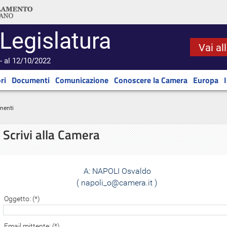
 Legislatura
Vai al
- al 12/10/2022
ri
Documenti
Comunicazione
Conoscere la Camera
Europa
menti
Scrivi alla Camera
A:
NAPOLI Osvaldo
( napoli_o@camera.it )
Oggetto: (*)
Email mittente: (*)