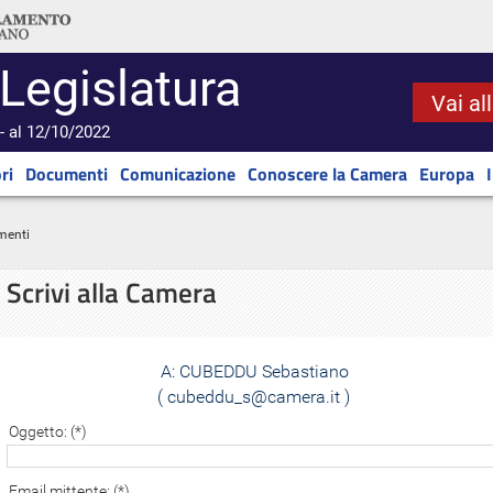
 Legislatura
Vai al
- al 12/10/2022
ri
Documenti
Comunicazione
Conoscere la Camera
Europa
menti
Scrivi alla Camera
A:
CUBEDDU Sebastiano
( cubeddu_s@camera.it )
Oggetto: (*)
Email mittente: (*)