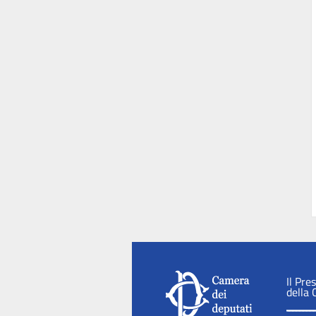
Il Pre
della