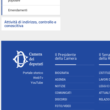
popolare
Emendamenti
Attività di indirizzo, controllo e
conoscitiva
Il Presidente
Il Sen
della Camera
della 
Portale storico
BIOGRAFIA
L'ISTITU
WebTv
AGENDA
LAVORI 
YouTube
NOTIZIE
LEGGI E
COMUNICATI
ATTUALI
DISCORSI
RELAZIO
FOTO/VIDEO