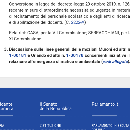
Conversione in legge del decreto-legge 29 ottobre 2019, n. 126
recante misure di straordinaria necessità ed urgenza in materi
di reclutamento del personale scolastico e degli enti di ricerca
e di abilitazione dei docenti. (C.
2222-A
​)
Relatrici: CASA, per la VII Commissione; SERRACCHIANI, per l
XI Commissione.
Discussione sulle linee generali delle mozioni Muroni ed altri n
1-00181
e Orlando ed altri n.
1-00178
concernenti iniziative i
relazione all'emergenza climatica e ambientale (
vedi allegato
)
sidente
Il Senato
Parlamento.it
 Camera
della Repubblica
FIA
L'ISTITUZIONE
PARLAMENTO IN SEDUTA
COMUNE