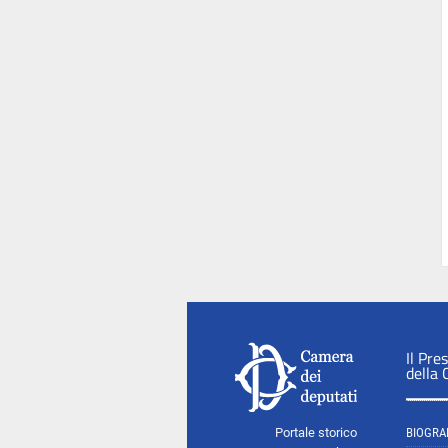
Il Pre
della
Portale storico
BIOGRA