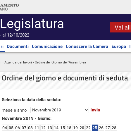
 Legislatura
Vai al
- al 12/10/2022
ri
Documenti
Comunicazione
Conoscere la Camera
Europa
i
›
Agenda dei lavori
› Ordine del Giorno dell'Assemblea
Ordine del giorno e documenti di seduta
Seleziona la data della seduta:
mese e anno
Novembre 2019 - Giorno:
04
05
06
07
08
11
12
13
14
15
18
19
20
22
25
26
27
28