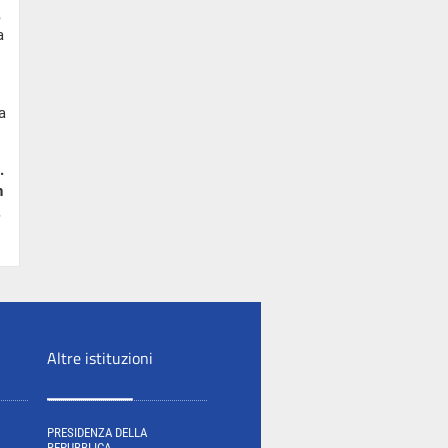
,
a
a
.
n
.
Altre istituzioni
PRESIDENZA DELLA
REPUBBLICA