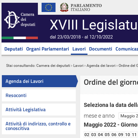
XVIII Legislatu
dal 23/03/2018 - al 12/10/2022
Deputati
Organi Parlamentari
Lavori
Documenti
Comunicaz
Stai consultando:
Camera dei deputati
›
Lavori
›
Agenda dei lavori
› Ordine del 
Ordine del gior
Agenda dei Lavori
Resoconti
Seleziona la data dell
Attività Legislativa
mese e anno
Attività di indirizzo, controllo e
Maggio 2022 - Giorno
conoscitiva
02
03
04
05
06
09
10
11