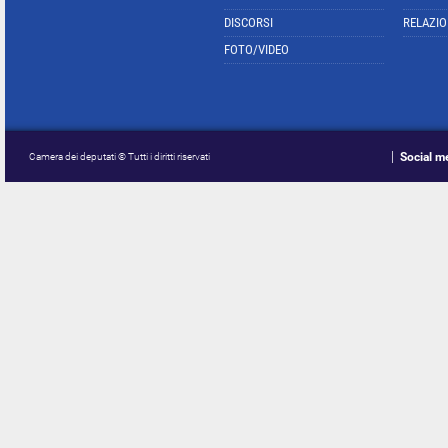
DISCORSI
RELAZIO
FOTO/VIDEO
Social m
Camera dei deputati © Tutti i diritti riservati