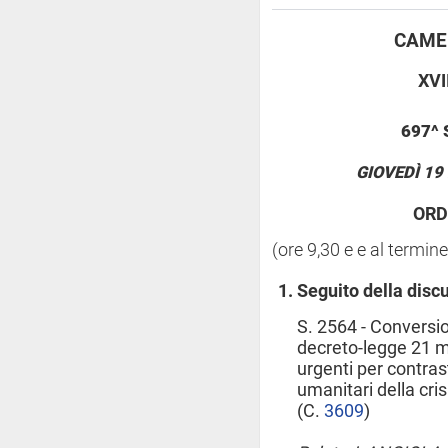
CAMER
XVI
697^
GIOVEDÌ 19
ORD
(ore 9,30 e e al termin
Seguito della disc
S. 2564 - Conversio
decreto-legge 21 m
urgenti per contras
umanitari della cri
(C.
3609
​)