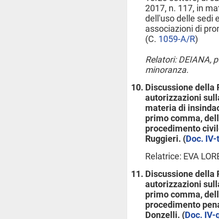
2017, n. 117, in ma
dell'uso delle sedi 
associazioni di prom
(C.
1059-A/R
​)
Relatori: DEIANA, p
minoranza.
Discussione della 
autorizzazioni sull
materia di insindaca
primo comma, della
procedimento civil
Ruggieri. (
Doc. IV-t
Relatrice: EVA LO
Discussione della 
autorizzazioni sulla
primo comma, della
procedimento penal
Donzelli. (
Doc. IV-q