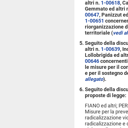
altri n.
1-00618
, C
Gemmato ed altri 
00647
, Panizzut ed
1-00651
concernent
riorganizzazione d
territoriale (
vedi a
Seguito della disc
altri n.
1-00639
, I
Lollobrigida ed altr
00646
concernenti 
le misure per il co
e per il sostegno de
allegato
).
Seguito della discu
proposte di legge:
FIANO ed altri; PE
Misure per la preve
radicalizzazione vio
radicalizzazione e 