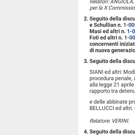
Relatori: ANGIOLA, 
per la X Commissio
Seguito della disc
e Schullian n.
1-00
Masi ed altri n.
1-
Foti ed altri n.
1-0
concernenti iniziat
di nuova generazio
Seguito della disc
SIANI ed altri: Modi
procedura penale, a
alla legge 21 aprile
rapporto tra detenu
e delle abbinate pro
BELLUCCI ed altri.
Relatore: VERINI.
Seguito della disc