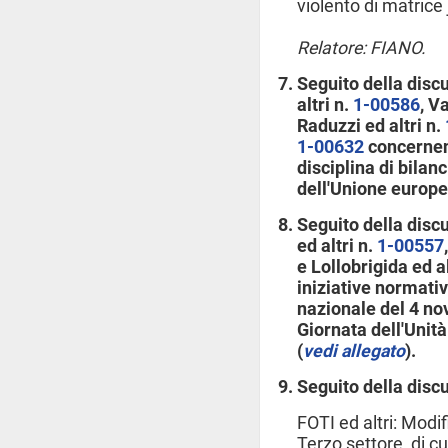
violento di matrice 
Relatore: FIANO.
Seguito della disc
altri n.
1-00586
, V
Raduzzi ed altri n.
1-00632
concernent
disciplina di bila
dell'Unione europe
Seguito della disc
ed altri n.
1-00557
e Lollobrigida ed al
iniziative normative
nazionale del 4 no
Giornata dell'Unit
(
vedi allegato
).
Seguito della disc
FOTI ed altri: Modif
Terzo settore, di cu