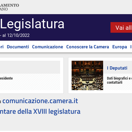
 Legislatura
Vai al
- al 12/10/2022
ri
Documenti
Comunicazione
Conoscere la Camera
Europa
I Deputati
residente
Dati biografici e 
contattarli
comunicazione.camera.it
u
ntare della XVIII legislatura