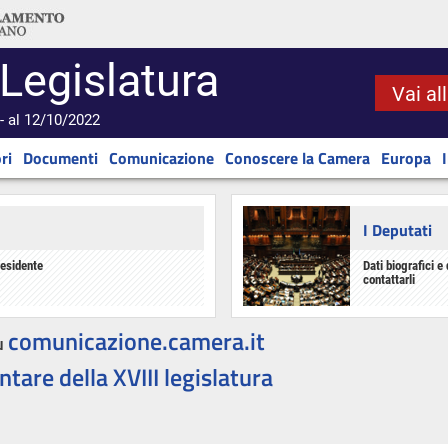
 Legislatura
Vai al
- al 12/10/2022
ri
Documenti
Comunicazione
Conoscere la Camera
Europa
I Deputati
residente
Dati biografici e 
contattarli
comunicazione.camera.it
u
ntare della XVIII legislatura