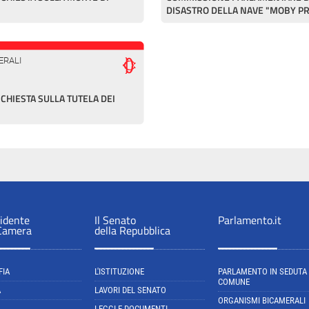
DISASTRO DELLA NAVE "MOBY P
ERALI
HIESTA SULLA TUTELA DEI
sidente
Il Senato
Parlamento.it
 Camera
della Repubblica
FIA
L'ISTITUZIONE
PARLAMENTO IN SEDUTA
COMUNE
A
LAVORI DEL SENATO
ORGANISMI BICAMERALI
LEGGI E DOCUMENTI