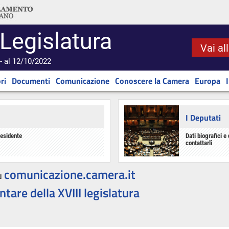
 Legislatura
Vai al
- al 12/10/2022
ri
Documenti
Comunicazione
Conoscere la Camera
Europa
I Deputati
residente
Dati biografici e 
contattarli
comunicazione.camera.it
u
ntare della XVIII legislatura