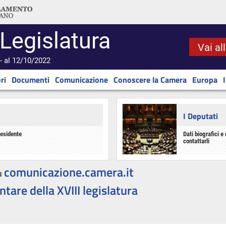
 Legislatura
Vai al
- al 12/10/2022
ri
Documenti
Comunicazione
Conoscere la Camera
Europa
I Deputati
residente
Dati biografici e 
contattarli
comunicazione.camera.it
u
ntare della XVIII legislatura