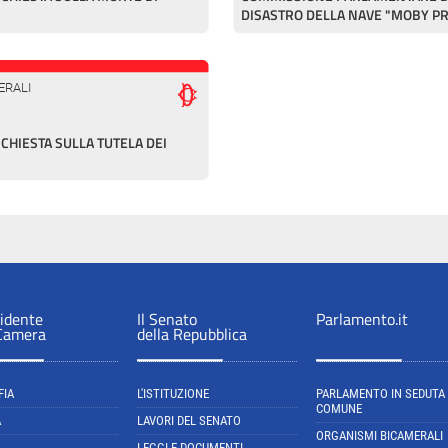
DISASTRO DELLA NAVE "MOBY P
ERALI
HIESTA SULLA TUTELA DEI
sidente
Il Senato
Parlamento.it
 Camera
della Repubblica
FIA
L'ISTITUZIONE
PARLAMENTO IN SEDUTA
COMUNE
A
LAVORI DEL SENATO
ORGANISMI BICAMERALI
LEGGI E DOCUMENTI