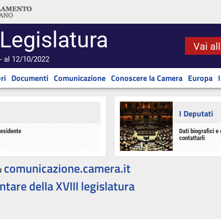
 Legislatura
Vai al
- al 12/10/2022
ri
Documenti
Comunicazione
Conoscere la Camera
Europa
I Deputati
residente
Dati biografici e 
contattarli
comunicazione.camera.it
u
ntare della XVIII legislatura