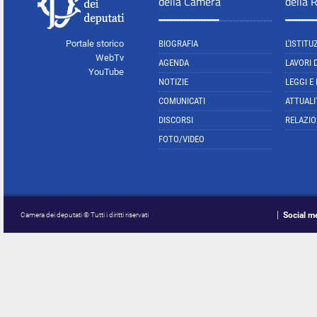
della Camera
della 
Portale storico
BIOGRAFIA
L'ISTITU
WebTv
AGENDA
LAVORI 
YouTube
NOTIZIE
LEGGI E
COMUNICATI
ATTUALI
DISCORSI
RELAZIO
FOTO/VIDEO
Social m
Camera dei deputati © Tutti i diritti riservati