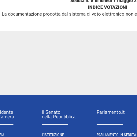
Seduta n. 8 di lunedì 7 maggio 
INDICE VOTAZIONI
La documentazione prodotta dal sistema di voto elettronico non e
sidente
Il Senato
Parlamento.it
 Camera
della Repubblica
FIA
L'ISTITUZIONE
PARLAMENTO IN SEDUTA